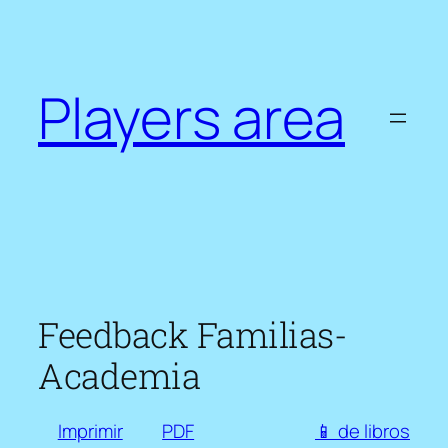
Saltar
al
contenido
Players area
Feedback Familias-
Academia
Imprimir
PDF
📱 de libros